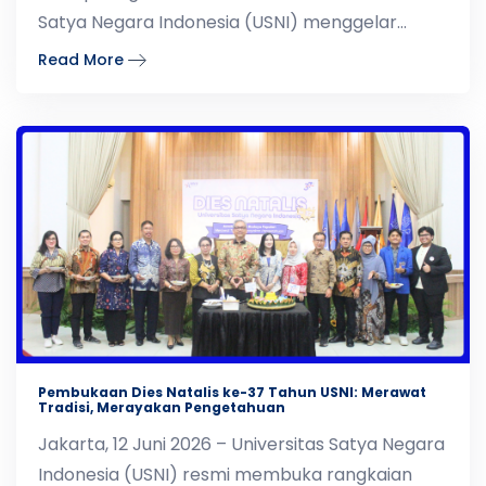
Satya Negara Indonesia (USNI) menggelar
Turnamen Futsal SMA/SMK
Read More
Pembukaan Dies Natalis ke-37 Tahun USNI: Merawat
Tradisi, Merayakan Pengetahuan
Jakarta, 12 Juni 2026 – Universitas Satya Negara
Indonesia (USNI) resmi membuka rangkaian