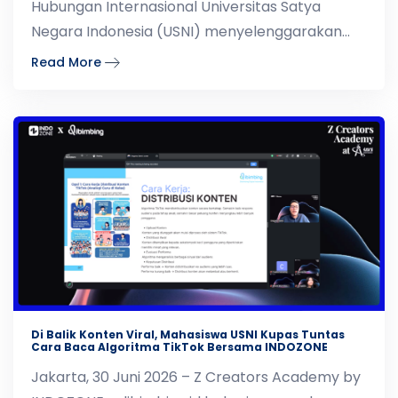
Hubungan Internasional Universitas Satya
Negara Indonesia (USNI) menyelenggarakan
Dubes Ngopi Series #25 y
Read More
Di Balik Konten Viral, Mahasiswa USNI Kupas Tuntas
Cara Baca Algoritma TikTok Bersama INDOZONE
Jakarta, 30 Juni 2026 – Z Creators Academy by