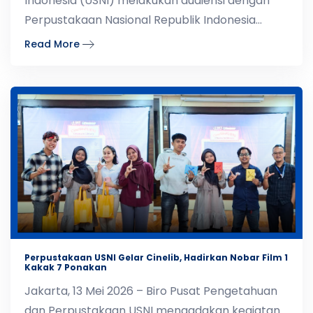
Indonesia (USNI) melakukan audiensi dengan
Perpustakaan Nasional Republik Indonesia
(Perpusnas RI) g
Read More
Perpustakaan USNI Gelar Cinelib, Hadirkan Nobar Film 1
Kakak 7 Ponakan
Jakarta, 13 Mei 2026 – Biro Pusat Pengetahuan
dan Perpustakaan USNI mengadakan kegiatan