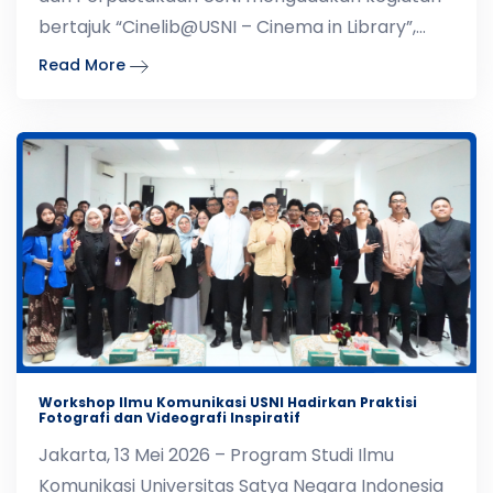
bertajuk “Cinelib@USNI – Cinema in Library”,
sebuah p
Read More
Workshop Ilmu Komunikasi USNI Hadirkan Praktisi
Fotografi dan Videografi Inspiratif
Jakarta, 13 Mei 2026 – Program Studi Ilmu
Komunikasi Universitas Satya Negara Indonesia