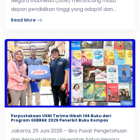
Negara Indonesia (USNI) merancang masa
depan pendidikan tinggi yang adaptif dan
relevan, salah satunya
Read More
Perpustakaan USNI Terima Hibah 146 Buku dari
Program GEBRAK 2026 Penerbit Buku Kompas
Jakarta, 25 Juni 2026 – Biro Pusat Pengetahuan
dan Perpustakaan Universitas Satya Negara