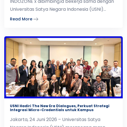
INDOZONE x dibimbing.id bekerja sama dengan
Universitas Satya Negara Indonesia (USNI)
menyelenggarakan
Read More
USNI Hadiri The New Era Dialogues, Perkuat Strategi
Integrasi Micro-Credentials untuk Kampus
Jakarta, 24 Juni 2026 – Universitas Satya